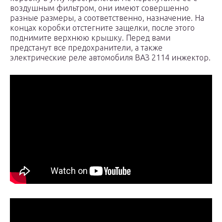
воздушным фильтром, они имеют совершенно
разные размеры, а соответственно, назначение. На
концах коробки отстегните защелки, после этого
поднимите верхнюю крышку. Перед вами
предстанут все предохранители, а также
электрические реле автомобиля ВАЗ 2114 инжектор.