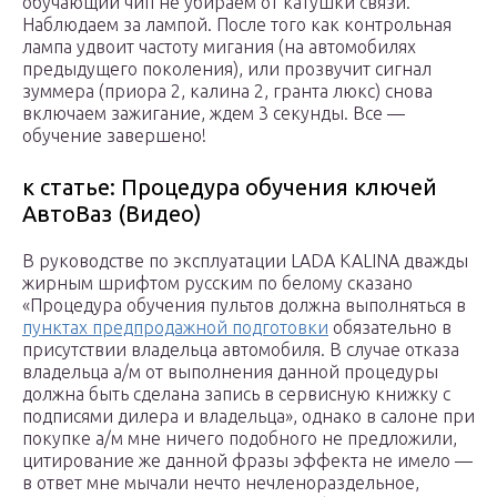
обучающий чип не убираем от катушки связи.
Наблюдаем за лампой. После того как контрольная
лампа удвоит частоту мигания (на автомобилях
предыдущего поколения), или прозвучит сигнал
зуммера (приора 2, калина 2, гранта люкс) снова
включаем зажигание, ждем 3 секунды. Все —
обучение завершено!
к статье: Процедура обучения ключей
АвтоВаз (Видео)
В руководстве по эксплуатации LADA KALINA дважды
жирным шрифтом русским по белому сказано
«Процедура обучения пультов должна выполняться в
пунктах предпродажной подготовки
обязательно в
присутствии владельца автомобиля. В случае отказа
владельца а/м от выполнения данной процедуры
должна быть сделана запись в сервисную книжку с
подписями дилера и владельца», однако в салоне при
покупке а/м мне ничего подобного не предложили,
цитирование же данной фразы эффекта не имело —
в ответ мне мычали нечто нечленораздельное,