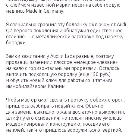
с клеймом известной марки несет на себе гордую
надпись Made in Germany.
Я специально сравнил эту болванку с ключом от Audi
Q7 первого поколения и обнаружил единственное
отличие — в металлической заготовке под нарезку
бородки.
Замки зажигания у Audi и Lada разные, поэтому
продавцы заменили плоское немецкое «лезвие»
на жало с горизонтальными прорезями. Осталось
выточить подходящую бородку (еще 150 руб.)
и обучить новый ключ для работы со штатным
иммобилайзером Калины.
Чтобы мастер смог сделать проточку с обеих сторон,
пришлось разбирать новый ключ. Обычно
для замены выкидного жала достаточно выколотить
штифт у его основания, но тольяттинские умельцы
модернизировали конструкцию, посадив его
на клей, так что пришлось вооружиться отверткой.