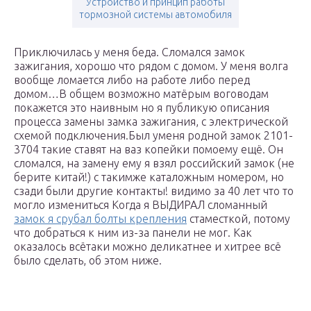
Устройство и принцип работы
тормозной системы автомобиля
Приключилась у меня беда. Сломался замок
зажигания, хорошо что рядом с домом. У меня волга
вообще ломается либо на работе либо перед
домом…В общем возможно матёрым воговодам
покажется это наивным но я публикую описания
процесса замены замка зажигания, с электрической
схемой подключения.Был уменя родной замок 2101-
3704 такие ставят на ваз копейки помоему ещё. Он
сломался, на замену ему я взял российский замок (не
берите китай!) с такимже каталожным номером, но
сзади были другие контакты! видимо за 40 лет что то
могло измениться Когда я ВЫДИРАЛ сломанный
замок я срубал болты крепления
стаместкой, потому
что добраться к ним из-за панели не мог. Как
оказалось всётаки можно деликатнее и хитрее всё
было сделать, об этом ниже.