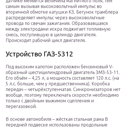
датчике меняется величина магнитного поля, тем
самым вызывая высоковольтный импульс во
вторичной обмотке катушки КЗ. Бегунок трамблера
распределяет импульс через высоковольтные
провода по свечам зажигания. Образовавшаяся
между электродами искра поджигает топливную
смесь, поступившую в цилиндр двигателя.
Происходит рабочий цикл двигателя.
Устройство ГАЗ-5312
Под высоким капотом расположен бензиновый V-
образный шестицилиндровый двигатель ЗМЗ-53-11.
Его объём – 4,25 л, а мощность составляет 120 л.с. (на
5 л.с. больше, чем у предшественника). Коробка
передач – четырёхступенчатая. Синхронизаторов нет
вообще, поэтому переключать скорости необходимо
только с двойным выжимом сцепления и
перегазовкой.
В основе автомобиля – жёсткая стальная рама В
передней подвеске использованы продольные