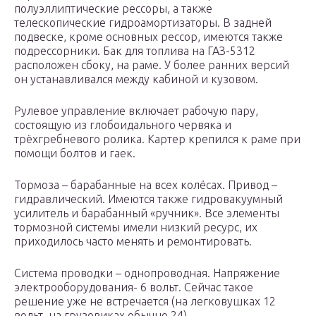
полуэллиптические рессоры, а также
телескопические гидроамортизаторы. В задней
подвеске, кроме основных рессор, имеются также
подрессорники. Бак для топлива на ГАЗ-5312
расположен сбоку, на раме. У более ранних версий
он устанавливался между кабиной и кузовом.
Рулевое управление включает рабочую пару,
состоящую из глобоидального червяка и
трёхгребневого ролика. Картер крепился к раме при
помощи болтов и гаек.
Тормоза – барабанные на всех колёсах. Привод –
гидравлический. Имеются также гидровакуумный
усилитель и барабанный «ручник». Все элементы
тормозной системы имели низкий ресурс, их
приходилось часто менять и ремонтировать.
Система проводки – однопроводная. Напряжение
электрооборудования- 6 вольт. Сейчас такое
решение уже не встречается (на легковушках 12
вольт, на грузовиках обычно 24).