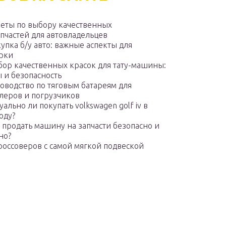
еты по выбору качественных
апчастей для автовладельцев
упка б/у авто: важные аспекты для
рки
ор качественных красок для тату-машины:
 и безопасность
оводство по тяговым батареям для
леров и погрузчиков
уально ли покупать volkswagen golf iv в
оду?
 продать машину на запчасти безопасно и
но?
россоверов с самой мягкой подвеской