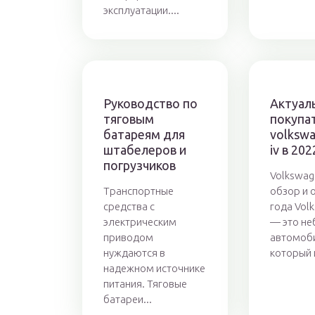
эксплуатации....
Руководство по
Актуал
тяговым
покупа
батареям для
volkswa
штабелеров и
iv в 20
погрузчиков
Volkswag
Транспортные
обзор и 
средства с
года Vol
электрическим
— это н
приводом
автомоби
нуждаются в
который 
надежном источнике
питания. Тяговые
батареи...