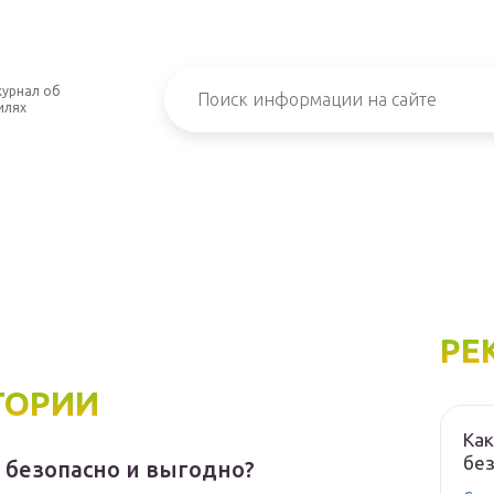
урнал об
илях
РЕ
ГОРИИ
Как
без
 безопасно и выгодно?