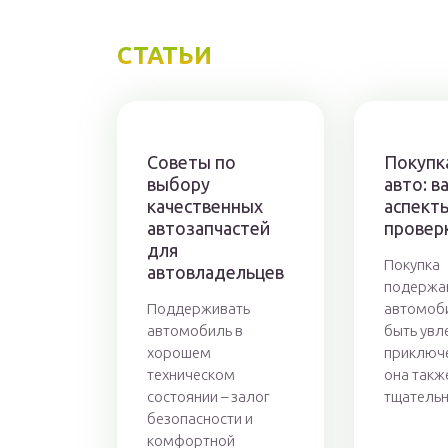
СТАТЬИ
Советы по
Покупка
выбору
авто: 
качественных
аспект
автозапчастей
провер
для
Покупка
автовладельцев
подержа
Поддерживать
автомоб
автомобиль в
быть увл
хорошем
приключе
техническом
она такж
состоянии – залог
тщательн
безопасности и
комфортной