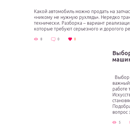
Какой автомобиль можно продать на запчас
«никому не нужную рухлядь». Нередко тра
технически. Разборка – вариант реализац
которые требуют серьезного и дорогого ре
8
0
0
Выбор
машин
Выбор к
важный 
работе 
Искусст
становя
Подобра
вопрос э
5