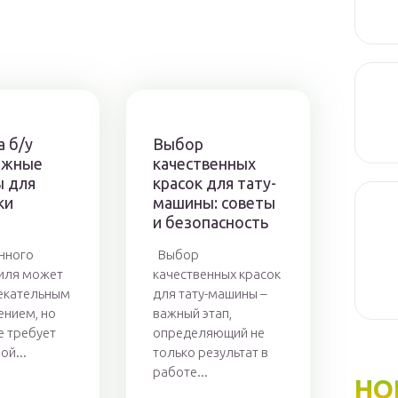
 б/у
Выбор
важные
качественных
ы для
красок для тату-
ки
машины: советы
и безопасность
нного
Выбор
иля может
качественных красок
екательным
для тату-машины –
нием, но
важный этап,
е требует
определяющий не
ой...
только результат в
работе...
НО